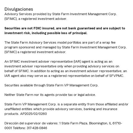
Divulgaciones
Advisory Services provided by State Farm Investment Management Corp.
(SFIMC), a registered investment adviser.
Securities are not FDIC insured, are not bank guaranteed and are subject to
investment risk, including possible loss of principal.
The State Farm Advisory Services model portfolios are part of a wrap fee
program sponsored and managed by State Farm Investment Management Corp.
(SFIMC) a registered investment advisor.
An SFIMC investment adviser representative (IAR) agent is acting as an
investment adviser representative only when providing advisory services on
behalf of SFIMC. In addition to acting as an investment adviser representative, an
IAR agent also may serve as a registered representative on behalf of SFVPMC.
Securities available through State Farm VP Management Corp.
Neither State Farm nor its agents provide tax or legal advice.
State Farm VP Management Corp. is a separate entity from those affiliated and/or
unaffiliated entities which provide advisory services, banking and insurance
products. AP2025/02/0260
Dirección del supervisor de valores: 1 State Farm Plaza, Bloomington, IL 61710-
0001 Teléfono: 317-428-0846