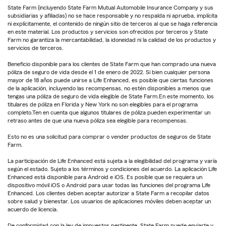
State Farm (incluyendo State Farm Mutual Automobile Insurance Company y sus
subsidiarias y afiliadas) no se hace responsable y no respalda ni aprueba, implícita
ni explícitamente, el contenido de ningún sitio de terceros al que se haga referencia
en este material. Los productos y servicios son ofrecidos por terceros y State
Farm no garantiza la mercantabilidad, la idoneidad ni la calidad de los productos y
servicios de terceros.
Beneficio disponible para los clientes de State Farm que han comprado una nueva
póliza de seguro de vida desde el 1 de enero de 2022. Si bien cualquier persona
mayor de 18 años puede unirse a Life Enhanced, es posible que ciertas funciones
de la aplicación, incluyendo las recompensas, no estén disponibles a menos que
tengas una póliza de seguro de vida elegible de State Farm.En este momento, los
titulares de póliza en Florida y New York no son elegibles para el programa
completo.Ten en cuenta que algunos titulares de póliza pueden experimentar un
retraso antes de que una nueva póliza sea elegible para recompensas.
Esto no es una solicitud para comprar o vender productos de seguros de State
Farm.
La participación de Life Enhanced está sujeta a la elegibilidad del programa y varía
según el estado. Sujeto a los términos y condiciones del acuerdo. La aplicación Life
Enhanced está disponible para Android e iOS. Es posible que se requiera un
dispositivo móvil iOS o Android para usar todas las funciones del programa Life
Enhanced. Los clientes deben aceptar autorizar a State Farm a recopilar datos
sobre salud y bienestar. Los usuarios de aplicaciones móviles deben aceptar un
acuerdo de licencia.
De conformidad con la ley de impuestos pertinente, State Farm puede enviarte y