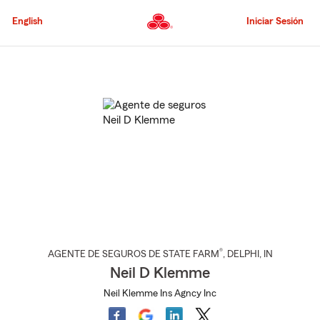
Pasar
al
English
Iniciar Sesión
contenido
principal
Comienzo
del
contenido
principal
®
AGENTE DE SEGUROS DE STATE FARM
,
DELPHI
, IN
Neil D Klemme
Neil Klemme Ins Agncy Inc