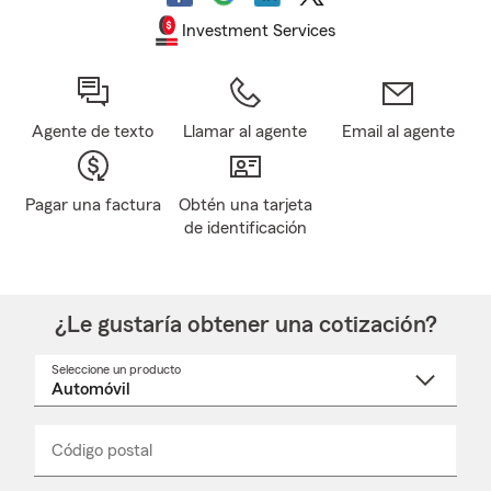
Investment Services
Agente de texto
Llamar al agente
Email al agente
Pagar una factura
Obtén una tarjeta
de identificación
¿Le gustaría obtener una cotización?
Seleccione un producto
Seleccione
un
nombre
de
producto
del
Código postal
Ingresa
Ingresa
_____
menú
un
un
desplegable
código
código